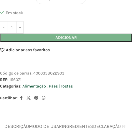
Em stock
ADICIONAR
Adicionar aos favoritos
Código de barras:
4000358022903
REF:
156071
Categorias:
Alimentação
,
Pães | Tostas
Partilhar:
DESCRIÇÃO
MODO DE USAR
INGREDIENTES
DECLARAÇÃO NUTR