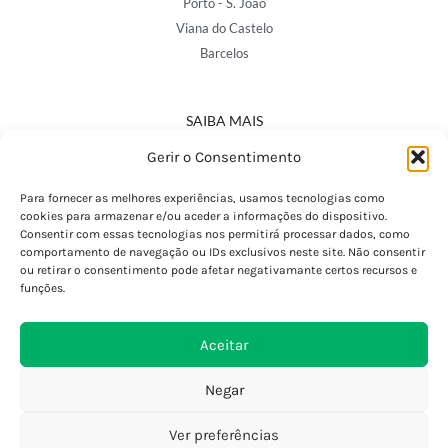
Porto - S. João
Viana do Castelo
Barcelos
SAIBA MAIS
Política de Privacidade
Gerir o Consentimento
Declaração de Acessibilidade
Termos e Condições
Para fornecer as melhores experiências, usamos tecnologias como
cookies para armazenar e/ou aceder a informações do dispositivo.
Perguntas Frequentes
Consentir com essas tecnologias nos permitirá processar dados, como
Custos de Envio
comportamento de navegação ou IDs exclusivos neste site. Não consentir
ou retirar o consentimento pode afetar negativamante certos recursos e
Encomendas Internacionais
funções.
Seguir Encomenda
Devoluções e Trocas
Aceitar
Negar
Ver preferências