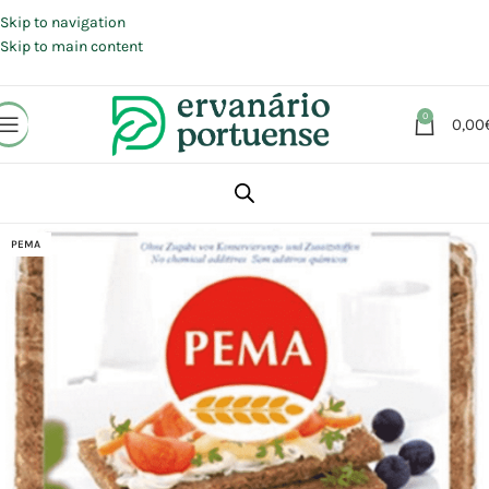
Portes grátis em compras a partir de 30 €, para envio expresso em
Portugal Continental.
Skip to navigation
Skip to main content
0
0,00
Início
Loja
Alimentação
Pães | Tostas
PEMA