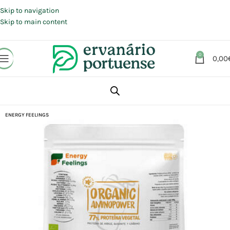
Portes grátis em compras a partir de 30 €, para envio expresso em
Portugal Continental.
Skip to navigation
Skip to main content
0
0,00
Início
Loja
Alimentação
Superalimentos
ENERGY FEELINGS