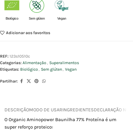
Biológico
Sem glúten
Vegan
Adicionar aos favoritos
REF:
123s10510c
Categorias:
Alimentação
,
Superalimentos
Etiquetas:
Biológico
,
Sem glúten
,
Vegan
Partilhar:
DESCRIÇÃO
MODO DE USAR
INGREDIENTES
DECLARAÇÃO NUTR
O Organic Aminopower Baunilha 77% Proteína é um
super reforço proteico: