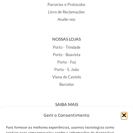
Parcerias e Protocolos
Livro de Reclamações
Avalie-nos
NOSSAS LOJAS
Porto - Trindade
Porto - Boavista
Porto - Foz
Porto - S. João
Viana do Castelo
Barcelos
SAIBA MAIS
Política de Privacidade
Gerir o Consentimento
Declaração de Acessibilidade
Termos e Condições
Para fornecer as melhores experiências, usamos tecnologias como
cookies para armazenar e/ou aceder a informações do dispositivo.