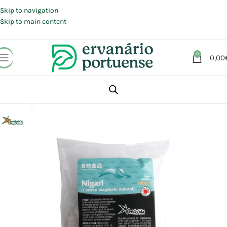
Portes grátis em compras a partir de 30 €, para envio expresso em
Portugal Continental.
Skip to navigation
Skip to main content
0
0,00
Início
Loja
Alimentação