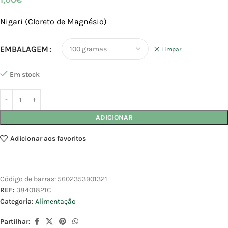
Nigari (Cloreto de Magnésio)
EMBALAGEM
Limpar
Em stock
ADICIONAR
Adicionar aos favoritos
Código de barras:
5602353901321
REF:
38401821C
Categoria:
Alimentação
Partilhar: