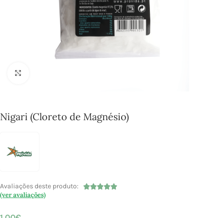
Click to enlarge
Nigari (Cloreto de Magnésio)
Avaliações deste produto:





(ver avaliações)
1,00
€