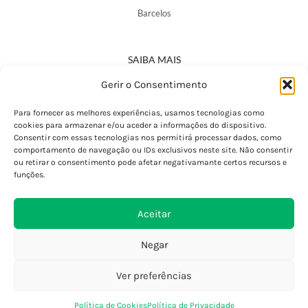
Barcelos
SAIBA MAIS
Política de Privacidade
Gerir o Consentimento
Declaração de Acessibilidade
Termos e Condições
Para fornecer as melhores experiências, usamos tecnologias como
cookies para armazenar e/ou aceder a informações do dispositivo.
Perguntas Frequentes
Consentir com essas tecnologias nos permitirá processar dados, como
Custos de Envio
comportamento de navegação ou IDs exclusivos neste site. Não consentir
ou retirar o consentimento pode afetar negativamante certos recursos e
Encomendas Internacionais
funções.
Seguir Encomenda
Devoluções e Trocas
Aceitar
Negar
Ver preferências
0
Política de Cookies
Política de Privacidade