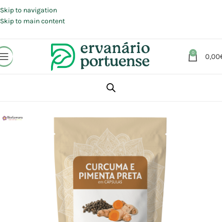
Portes grátis em compras a partir de 30 €, para envio expresso em
Portugal Continental.
Skip to navigation
Skip to main content
0
0,00
Início
Loja
Alimentação
Azeites | Óleos | Temperos