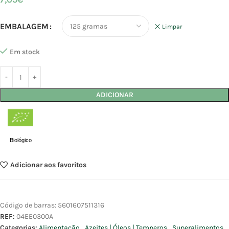
EMBALAGEM
Limpar
Em stock
ADICIONAR
Biológico
Adicionar aos favoritos
Código de barras:
5601607511316
REF:
04EE0300A
Categorias:
Alimentação
,
Azeites | Óleos | Temperos
,
Superalimentos