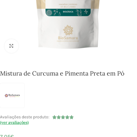
Click to enlarge
Mistura de Curcuma e Pimenta Preta em Pó
Avaliações deste produto:





(ver avaliações)
7,05
€