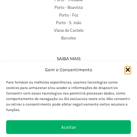
Porto - Boavista
Porto - Foz
Porto - S. João
Viana do Castelo
Barcelos
SAIBA MAIS
Política de Privacidade
Gerir o Consentimento
Declaração de Acessibilidade
Termos e Condições
Para fornecer as melhores experiências, usamos tecnologias como
cookies para armazenar e/ou aceder a informações do dispositivo.
Perguntas Frequentes
Consentir com essas tecnologias nos permitirá processar dados, como
Custos de Envio
comportamento de navegação ou IDs exclusivos neste site. Não consentir
ou retirar o consentimento pode afetar negativamante certos recursos e
Encomendas Internacionais
funções.
Seguir Encomenda
Devoluções e Trocas
Aceitar