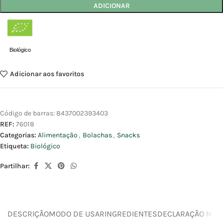
ADICIONAR
Biológico
Adicionar aos favoritos
Código de barras:
8437002393403
REF:
76018
Categorias:
Alimentação
,
Bolachas
,
Snacks
Etiqueta:
Biológico
Partilhar:
DESCRIÇÃO
MODO DE USAR
INGREDIENTES
DECLARAÇÃO NUTR