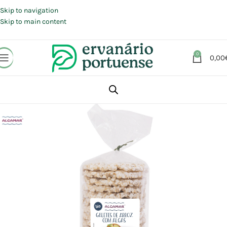
Portes grátis em compras a partir de 30 €, para envio expresso em
Portugal Continental.
Skip to navigation
Skip to main content
0
0,00
Início
Loja
Alimentação
Snacks
Bolachas