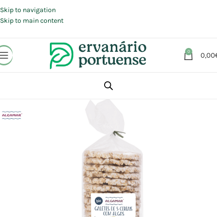
Portes grátis em compras a partir de 30 €, para envio expresso em
Portugal Continental.
Skip to navigation
Skip to main content
0
0,00
Início
Loja
Alimentação
Snacks
Bolachas