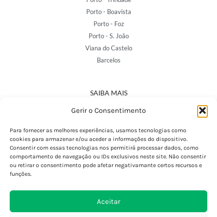
Porto - Boavista
Porto - Foz
Porto - S. João
Viana do Castelo
Barcelos
SAIBA MAIS
Política de Privacidade
Gerir o Consentimento
Declaração de Acessibilidade
Termos e Condições
Para fornecer as melhores experiências, usamos tecnologias como
cookies para armazenar e/ou aceder a informações do dispositivo.
Perguntas Frequentes
Consentir com essas tecnologias nos permitirá processar dados, como
Custos de Envio
comportamento de navegação ou IDs exclusivos neste site. Não consentir
ou retirar o consentimento pode afetar negativamante certos recursos e
Encomendas Internacionais
funções.
Seguir Encomenda
Devoluções e Trocas
Aceitar