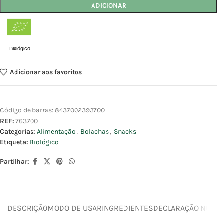
ADICIONAR
Biológico
Adicionar aos favoritos
Código de barras:
8437002393700
REF:
763700
Categorias:
Alimentação
,
Bolachas
,
Snacks
Etiqueta:
Biológico
Partilhar:
DESCRIÇÃO
MODO DE USAR
INGREDIENTES
DECLARAÇÃO NUTR