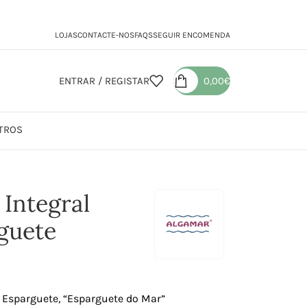
LOJAS
CONTACTE-NOS
FAQS
SEGUIR ENCOMENDA
ENTRAR / REGISTAR
0,00
€
TROS
 Integral com Algas Esparguete
Integral
guete
 Esparguete, “Esparguete do Mar”