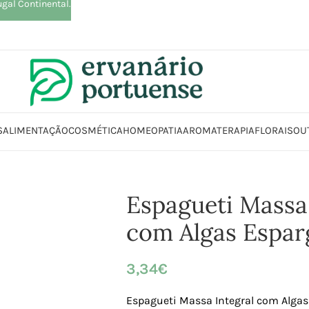
ugal Continental.
S
ALIMENTAÇÃO
COSMÉTICA
HOMEOPATIA
AROMATERAPIA
FLORAIS
OU
 | Farinhas | Leguminosas | Massas | Sementes
Massa
Espagueti Massa
Espagueti Massa 
com Algas Espar
3,34
€
Espagueti Massa Integral com Algas