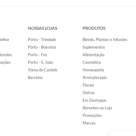
NOSSAS LOJAS
PRODUTOS
elhor
Porto - Trindade
Blends, Plantas e Infusões
Porto - Boavista
Suplementos
tocolos
Porto - Foz
Alimentação
mações
Porto - S. João
Cosmética
Viana do Castelo
Homeopatia
Barcelos
Aromaterapia
Florais
Outros
Em Destaque
Recentes na Loja
Promoções
Marcas