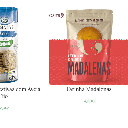
estivas com Aveia
Farinha Madalenas
Bio
4,38
€
2,61
€