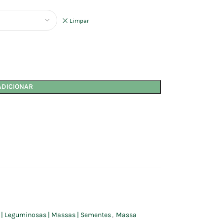
Limpar
ADICIONAR
s | Leguminosas | Massas | Sementes
,
Massa