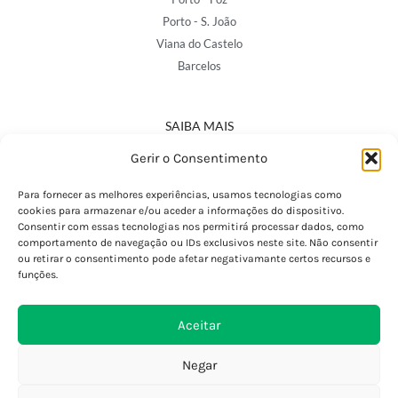
Porto - S. João
Viana do Castelo
Barcelos
SAIBA MAIS
Política de Privacidade
Gerir o Consentimento
Declaração de Acessibilidade
Termos e Condições
Para fornecer as melhores experiências, usamos tecnologias como
cookies para armazenar e/ou aceder a informações do dispositivo.
Perguntas Frequentes
Consentir com essas tecnologias nos permitirá processar dados, como
Custos de Envio
comportamento de navegação ou IDs exclusivos neste site. Não consentir
ou retirar o consentimento pode afetar negativamante certos recursos e
Encomendas Internacionais
funções.
Seguir Encomenda
Devoluções e Trocas
Aceitar
Negar