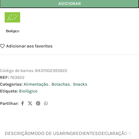
ADICIONAR
Biológico
Adicionar aos favoritos
Código de barras:
8437002393922
REF:
763922
Categorias:
Alimentação
,
Bolachas
,
Snacks
Etiqueta:
Biológico
Partilhar:
DESCRIÇÃO
MODO DE USAR
INGREDIENTES
DECLARAÇÃO NUTR