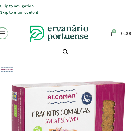
Portes grátis em compras a partir de 30 €, para envio expresso em
Portugal Continental.
Skip to navigation
Skip to main content
0
0,00
Início
Loja
Alimentação
Snacks
Bolachas