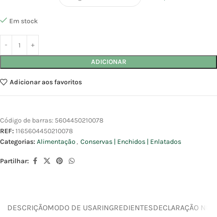
Em stock
ADICIONAR
Adicionar aos favoritos
Código de barras:
5604450210078
REF:
1165604450210078
Categorias:
Alimentação
,
Conservas | Enchidos | Enlatados
Partilhar:
DESCRIÇÃO
MODO DE USAR
INGREDIENTES
DECLARAÇÃO NUTR