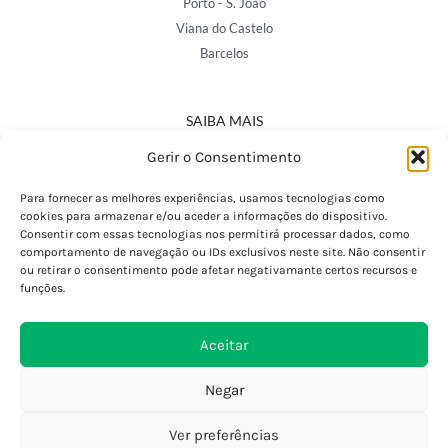
Porto - S. João
Viana do Castelo
Barcelos
SAIBA MAIS
Política de Privacidade
Gerir o Consentimento
Declaração de Acessibilidade
Termos e Condições
Para fornecer as melhores experiências, usamos tecnologias como
cookies para armazenar e/ou aceder a informações do dispositivo.
Perguntas Frequentes
Consentir com essas tecnologias nos permitirá processar dados, como
Custos de Envio
comportamento de navegação ou IDs exclusivos neste site. Não consentir
ou retirar o consentimento pode afetar negativamante certos recursos e
Encomendas Internacionais
funções.
Seguir Encomenda
Devoluções e Trocas
Aceitar
Negar
Ver preferências