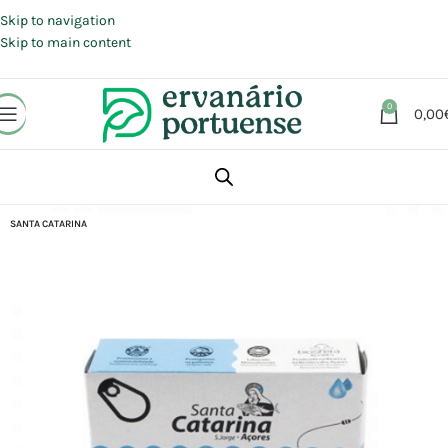
Portes grátis em compras a partir de 30 €, para envio expresso em
Portugal Continental.
Skip to navigation
Skip to main content
0
0,00
Início
Loja
Alimentação
Conservas | Enchidos | Enlatados
SANTA CATARINA