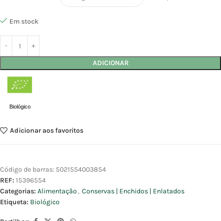
Em stock
ADICIONAR
Biológico
Adicionar aos favoritos
Código de barras:
5021554003854
REF:
15396554
Categorias:
Alimentação
,
Conservas | Enchidos | Enlatados
Etiqueta:
Biológico