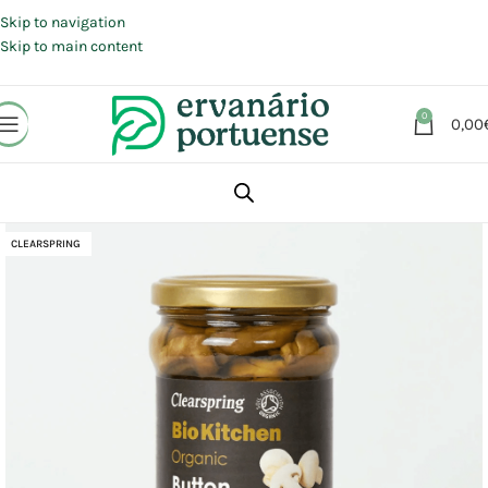
Portes grátis em compras a partir de 30 €, para envio expresso em
Portugal Continental.
Skip to navigation
Skip to main content
0
0,00
Início
Loja
Alimentação
Conservas | Enchidos | Enlatados
CLEARSPRING