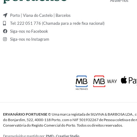
Avalie-nos
Porto | Viana do Castelo | Barcelos
Tel: 222 051 776 (Chamada para a rede fixa nacional)
Siga-nos no Facebook
Siga-nos no Instagram
ERVANÁRIO PORTUENSE
© Uma marca registada de SILVINA & BARBOSA LDA., c
do Bonjardim, 522, 4000-118 Porto, com o NIF 501932267 de Pessoa coletiva e de m
Conservatória do Registo Comercial do Porto. Todos os direitos reservados.
Desenvolvido e mantido por:
PMD - Creative Studio