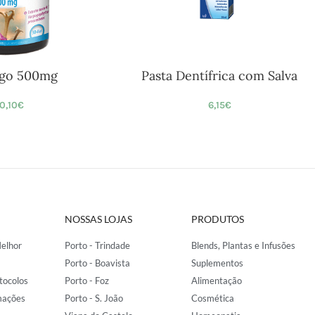
go 500mg
Pasta Dentífrica com Salva
10,10
€
6,15
€
NOSSAS LOJAS
PRODUTOS
elhor
Porto - Trindade
Blends, Plantas e Infusões
Porto - Boavista
Suplementos
tocolos
Porto - Foz
Alimentação
mações
Porto - S. João
Cosmética