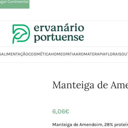
ugal Continental.
S
ALIMENTAÇÃO
COSMÉTICA
HOMEOPATIA
AROMATERAPIA
FLORAIS
OU
ja
Alimentação
Compotas | Cremes | Manteigas | Patés
Manteiga de 
Manteiga de Am
6,06
€
Manteiga de Amendoim, 28% proteí