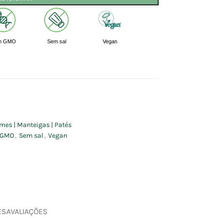
m GMO
Sem sal
Vegan
mes | Manteigas | Patés
 GMO
,
Sem sal
,
Vegan
ES
AVALIAÇÕES