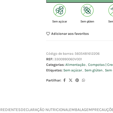
Sem açúcar
Sem glúten
Se
Adicionar aos favoritos
Código de barras:
5605481612206
REF:
330099006DV001
Categorias:
Alimentação
,
Compotas | Cre
Etiquetas:
Sem açúcar
,
Sem glúten
,
Sem
Partilhar:
GREDIENTES
DECLARAÇÃO NUTRICIONAL
EMBALAGEM
PRECAUÇÕ