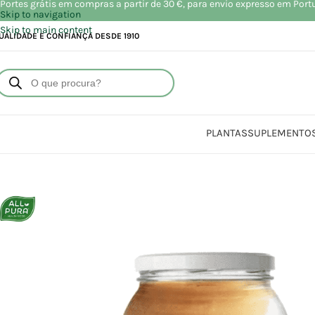
Portes grátis em compras a partir de 30 €, para envio expresso em Port
Skip to navigation
Skip to main content
UALIDADE E CONFIANÇA DESDE 1910
PLANTAS
SUPLEMENTO
Início
Lo