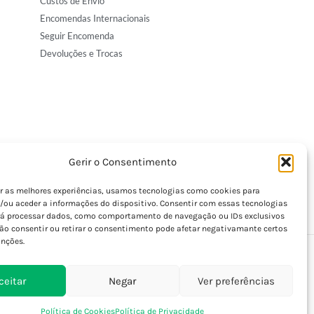
Custos de Envio
Encomendas Internacionais
Seguir Encomenda
Devoluções e Trocas
Gerir o Consentimento
er as melhores experiências, usamos tecnologias como cookies para
/ou aceder a informações do dispositivo. Consentir com essas tecnologias
rá processar dados, como comportamento de navegação ou IDs exclusivos
Não consentir ou retirar o consentimento pode afetar negativamante certos
unções.
ceitar
Negar
Ver preferências
Política de Cookies
Política de Privacidade