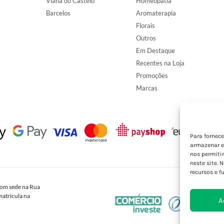
Viana do Castelo
Homeopatia
Barcelos
Aromaterapia
Florais
Outros
Em Destaque
Recentes na Loja
Promoções
Marcas
Para fornec
armazenar e
nos permiti
neste site. 
recursos e f
om sede na Rua
atrícula na
A