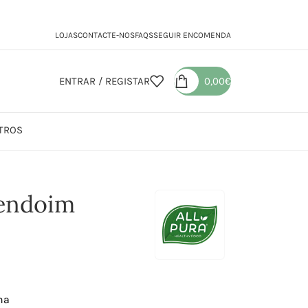
LOJAS
CONTACTE-NOS
FAQS
SEGUIR ENCOMENDA
ENTRAR / REGISTAR
0,00
€
TROS
Amendoim
endoim
na