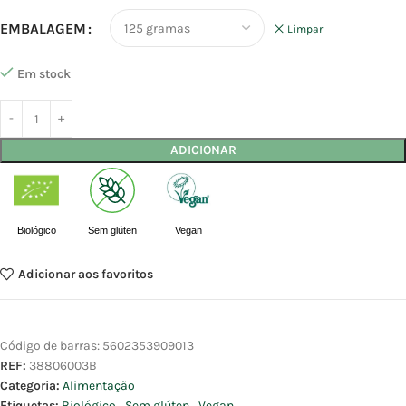
EMBALAGEM
Limpar
Em stock
ADICIONAR
Biológico
Sem glúten
Vegan
Adicionar aos favoritos
Código de barras:
5602353909013
REF:
38806003B
Categoria:
Alimentação
Etiquetas:
Biológico
,
Sem glúten
,
Vegan