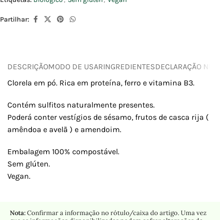
Partilhar:
DESCRIÇÃO
MODO DE USAR
INGREDIENTES
DECLARAÇÃO NUTR
Clorela em pó. Rica em proteína, ferro e vitamina B3.
Contém sulfitos naturalmente presentes.
Poderá conter vestígios de sésamo, frutos de casca rija (
amêndoa e avelã ) e amendoim.
Embalagem 100% compostável.
Sem glúten.
Vegan.
Nota:
Confirmar a informação no rótulo/caixa do artigo. Uma vez