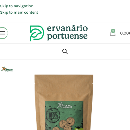
Portes grátis em compras a partir de 30 €, para envio expresso em
Portugal Continental.
Skip to navigation
Skip to main content
0
0,00
Início
Loja
Alimentação