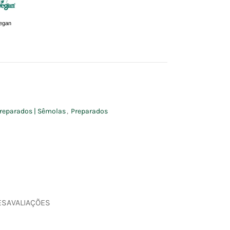
egan
 Preparados | Sêmolas
,
Preparados
ES
AVALIAÇÕES