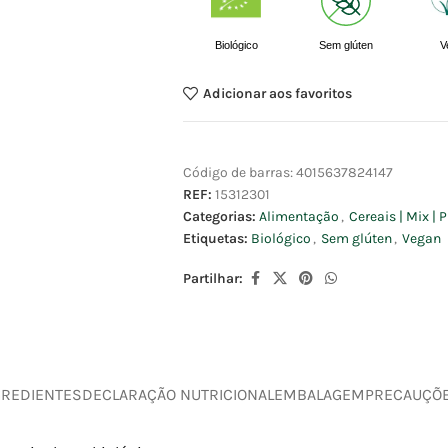
Biológico
Sem glúten
V
Adicionar aos favoritos
Código de barras:
4015637824147
REF:
15312301
Categorias:
Alimentação
,
Cereais | Mix |
Etiquetas:
Biológico
,
Sem glúten
,
Vegan
Partilhar:
GREDIENTES
DECLARAÇÃO NUTRICIONAL
EMBALAGEM
PRECAUÇÕ