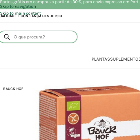
Portes grátis em compras a partir de 30 €, para envio expresso em Port
Skip to navigation
Skip to main content
UALIDADE E CONFIANÇA DESDE 1910
PLANTAS
SUPLEMENTO
Início
Loja
A
BAUCK HOF