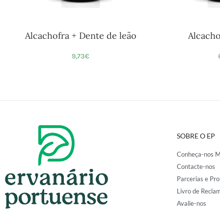
Alcachofra + Dente de leão
Alcach
9,73
€
SOBRE O EP
Conheça-nos M
Contacte-nos
Parcerias e Pro
Livro de Recla
Avalie-nos