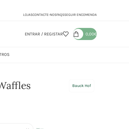
LOJAS
CONTACTE-NOS
FAQS
SEGUIR ENCOMENDA
ENTRAR / REGISTAR
0,00
€
TROS
 para Waffles
Waffles
Bauck Hof