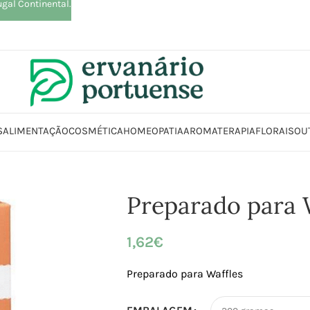
ugal Continental.
S
ALIMENTAÇÃO
COSMÉTICA
HOMEOPATIA
AROMATERAPIA
FLORAIS
OU
limentação
Cereais | Mix | Preparados | Sêmolas
Preparados
Preparado
Preparado para 
1,62
€
Preparado para Waffles