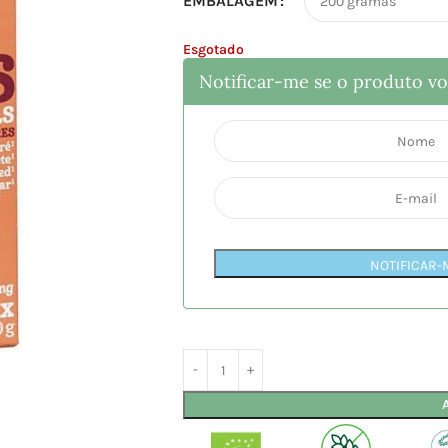
EMBALAGEM
Esgotado
Notificar-me se o produto vol
NOTIFICAR-