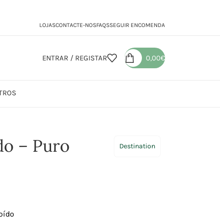
LOJAS
CONTACTE-NOS
FAQS
SEGUIR ENCOMENDA
ENTRAR / REGISTAR
0,00
€
TROS
do – Puro
Destination
oído