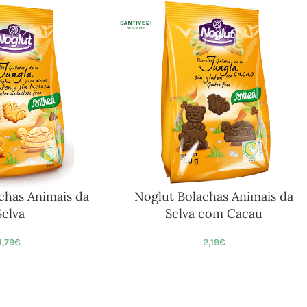
chas Animais da
Noglut Bolachas Animais da
Selva
Selva com Cacau
1,79
€
2,19
€