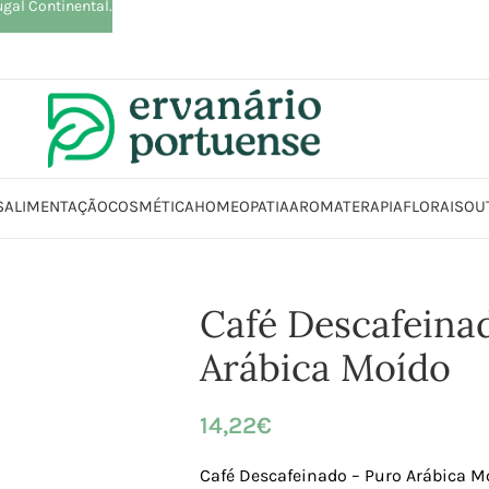
ugal Continental.
S
ALIMENTAÇÃO
COSMÉTICA
HOMEOPATIA
AROMATERAPIA
FLORAIS
OU
Início
Loja
Alimentação
Café Descafeinado – Puro Arábica Moído
Café Descafeina
Arábica Moído
14,22
€
Café Descafeinado – Puro Arábica M