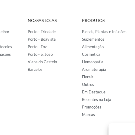
NOSSAS LOJAS
PRODUTOS
elhor
Porto - Trindade
Blends, Plantas e Infusões
Porto - Boavista
Suplementos
tocolos
Porto - Foz
Alimentação
mações
Porto - S. João
Cosmética
Viana do Castelo
Homeopatia
Barcelos
Aromaterapia
Florais
Outros
Em Destaque
Recentes na Loja
Promoções
Marcas