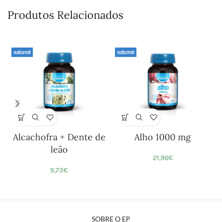
Produtos Relacionados
Alcachofra + Dente de
Alho 1000 mg
leão
21,96
€
9,73
€
SOBRE O EP