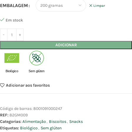
EMBALAGEM
Limpar
Em stock
ADICIONAR
Biológico
Sem glúten
Adicionar aos favoritos
Código de barras:
8001091000247
REF:
82GM009
Categorias:
Alimentação
,
Biscoitos
,
Snacks
Etiquetas:
Biológico
,
Sem glúten