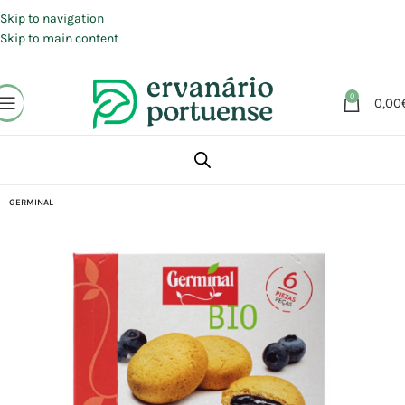
Portes grátis em compras a partir de 30 €, para envio expresso em
Portugal Continental.
Skip to navigation
Skip to main content
0
0,00
Início
Loja
Alimentação
Snacks
Biscoitos
GERMINAL