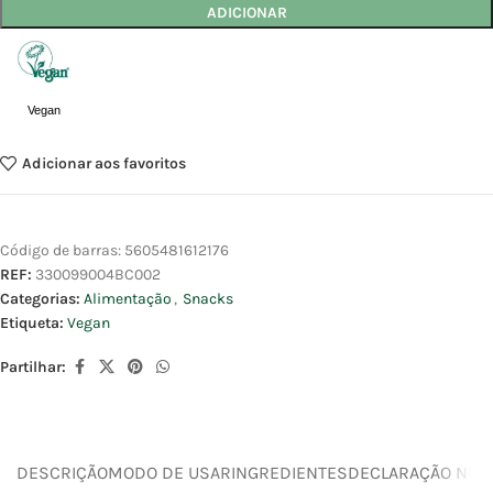
ADICIONAR
Vegan
Adicionar aos favoritos
Código de barras:
5605481612176
REF:
330099004BC002
Categorias:
Alimentação
,
Snacks
Etiqueta:
Vegan
Partilhar:
DESCRIÇÃO
MODO DE USAR
INGREDIENTES
DECLARAÇÃO NUTR