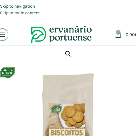
Portes grátis em compras a partir de 30 €, para envio expresso em
Portugal Continental.
Skip to navigation
Skip to main content
0
0,00
Início
Loja
Alimentação
Snacks