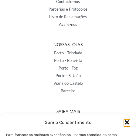
Contacte-nos
Parcerias e Protocolos
Livro de Reclamações
Avalie-nos
NOSSAS LOJAS
Porto - Trindade
Porto - Boavista
Porto - Foz
Porto - S. João
Viana do Castelo
Barcelos
SAIBA MAIS
Política de Privacidade
Gerir o Consentimento
Declaração de Acessibilidade
Termos e Condições
Para fornecer as melhores experiências, usamos tecnologias como