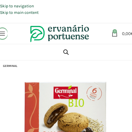
Portes grátis em compras a partir de 30 €, para envio expresso em
Portugal Continental.
Skip to navigation
Skip to main content
0
0,00
Início
Loja
Alimentação
Snacks
Biscoitos
GERMINAL