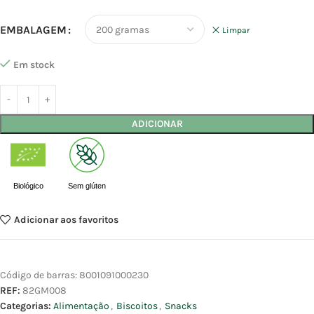
EMBALAGEM
Limpar
Em stock
ADICIONAR
Biológico
Sem glúten
Adicionar aos favoritos
Código de barras:
8001091000230
REF:
82GM008
Categorias:
Alimentação
,
Biscoitos
,
Snacks