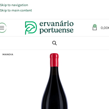
Portes grátis em compras a partir de 30 €, para envio expresso em
Portugal Continental.
Skip to navigation
Skip to main content
0
0,00
Início
Loja
Alimentação
Bebidas
Vinhos
MAINOVA