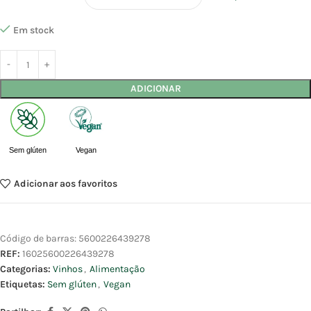
Em stock
ADICIONAR
Sem glúten
Vegan
Adicionar aos favoritos
Código de barras:
5600226439278
REF:
16025600226439278
Categorias:
Vinhos
,
Alimentação
Etiquetas:
Sem glúten
,
Vegan