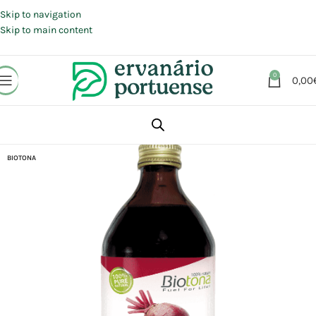
Portes grátis em compras a partir de 30 €, para envio expresso em
Portugal Continental.
Skip to navigation
Skip to main content
0
0,00
Início
Loja
Alimentação
Bebidas
Sumos
BIOTONA