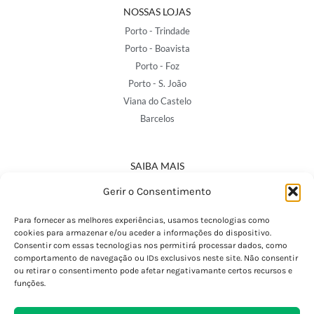
NOSSAS LOJAS
Porto - Trindade
Porto - Boavista
Porto - Foz
Porto - S. João
Viana do Castelo
Barcelos
SAIBA MAIS
Política de Privacidade
Gerir o Consentimento
Declaração de Acessibilidade
Termos e Condições
Para fornecer as melhores experiências, usamos tecnologias como
cookies para armazenar e/ou aceder a informações do dispositivo.
Perguntas Frequentes
Consentir com essas tecnologias nos permitirá processar dados, como
Custos de Envio
comportamento de navegação ou IDs exclusivos neste site. Não consentir
ou retirar o consentimento pode afetar negativamante certos recursos e
Encomendas Internacionais
funções.
Seguir Encomenda
Devoluções e Trocas