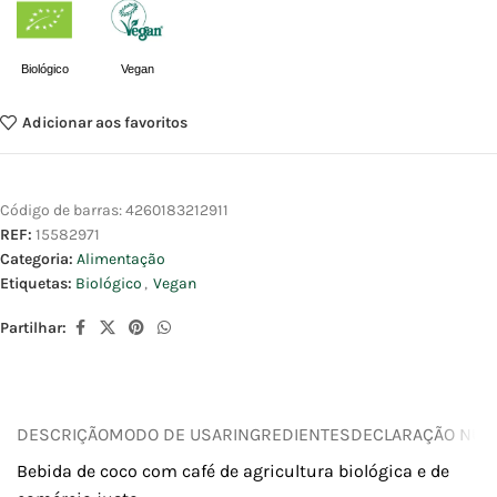
Biológico
Vegan
Adicionar aos favoritos
Código de barras:
4260183212911
REF:
15582971
Categoria:
Alimentação
Etiquetas:
Biológico
,
Vegan
Partilhar:
DESCRIÇÃO
MODO DE USAR
INGREDIENTES
DECLARAÇÃO NUTR
Bebida de coco com café de agricultura biológica e de