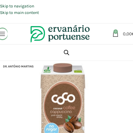
Portes grátis em compras a partir de 30 €, para envio expresso em
Portugal Continental.
Skip to navigation
Skip to main content
0
0,00
Início
Loja
Alimentação
DR. ANTÓNIO MARTINS