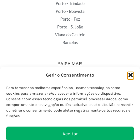
Porto - Trindade
Porto - Boavista
Porto - Foz
Porto - S. João
Viana do Castelo
Barcelos
SAIBA MAIS
Política de Privacidade
Gerir o Consentimento
Declaração de Acessibilidade
Termos e Condições
Para fornecer as melhores experiências, usamos tecnologias como
cookies para armazenar e/ou aceder a informações do dispositivo.
Perguntas Frequentes
Consentir com essas tecnologias nos permitirá processar dados, como
Custos de Envio
comportamento de navegação ou IDs exclusivos neste site. Não consentir
ou retirar o consentimento pode afetar negativamante certos recursos e
Encomendas Internacionais
funções.
Seguir Encomenda
Devoluções e Trocas
Aceitar