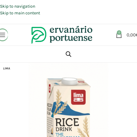
Portes grátis em compras a partir de 30 €, para envio expresso em
Portugal Continental.
Skip to navigation
Skip to main content
0
0,00
Início
Loja
Alimentação
LIMA