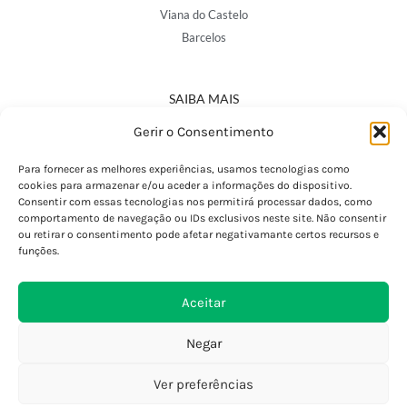
Viana do Castelo
Barcelos
SAIBA MAIS
Política de Privacidade
Gerir o Consentimento
Declaração de Acessibilidade
Termos e Condições
Para fornecer as melhores experiências, usamos tecnologias como
cookies para armazenar e/ou aceder a informações do dispositivo.
Perguntas Frequentes
Consentir com essas tecnologias nos permitirá processar dados, como
Custos de Envio
comportamento de navegação ou IDs exclusivos neste site. Não consentir
ou retirar o consentimento pode afetar negativamante certos recursos e
Encomendas Internacionais
funções.
Seguir Encomenda
Devoluções e Trocas
Aceitar
Negar
Ver preferências