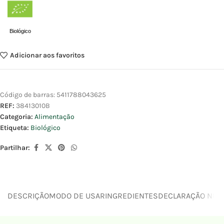
Biológico
Adicionar aos favoritos
Código de barras:
5411788043625
REF:
38413010B
Categoria:
Alimentação
Etiqueta:
Biológico
Partilhar:
DESCRIÇÃO
MODO DE USAR
INGREDIENTES
DECLARAÇÃO NUTR