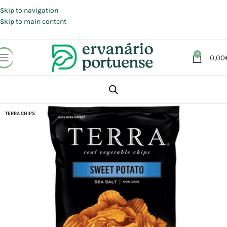
Portes grátis em compras a partir de 30 €, para envio expresso em
Portugal Continental.
Skip to navigation
Skip to main content
0
0,00
Início
Loja
Alimentação
TERRA CHIPS