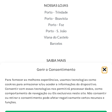
NOSSAS LOJAS
Porto - Trindade
Porto - Boavista
Porto - Foz
Porto - S. João
Viana do Castelo
Barcelos
SAIBA MAIS
Política de Privacidade
Gerir o Consentimento
Declaração de Acessibilidade
Termos e Condições
Para fornecer as melhores experiências, usamos tecnologias como
cookies para armazenar e/ou aceder a informações do dispositivo.
Perguntas Frequentes
Consentir com essas tecnologias nos permitirá processar dados, como
Custos de Envio
comportamento de navegação ou IDs exclusivos neste site. Não consentir
ou retirar o consentimento pode afetar negativamante certos recursos e
Encomendas Internacionais
funções.
Seguir Encomenda
Devoluções e Trocas