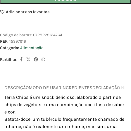
Adicionar aos favoritos
Código de barras:
0728229124764
REF:
15397919
Categoria:
Alimentação
Partilhar:
DESCRIÇÃO
MODO DE USAR
INGREDIENTES
DECLARAÇÃO NUTR
Terra Chips é um snack delicioso, elaborado a partir de
chips de vegetais e uma combinação apetitosa de sabor
e cor.
Batata-doce, um tubérculo frequentemente chamado de
inhame, não é realmente um inhame, mas sim, uma