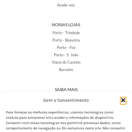
Avalie-nos
NOSSAS LOJAS
Porto - Trindade
Porto - Boavista
Porto - Foz
Porto - S. João
Viana do Castelo
Barcelos
SAIBA MAIS
Política de Privacidade
Gerir o Consentimento
Declaração de Acessibilidade
Termos e Condições
Para fornecer as melhores experiências, usamos tecnologias como
cookies para armazenar e/ou aceder a informações do dispositivo.
Perguntas Frequentes
Consentir com essas tecnologias nos permitirá processar dados, como
Custos de Envio
comportamento de navegação ou IDs exclusivos neste site. Não consentir