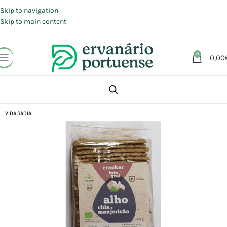
Portes grátis em compras a partir de 30 €, para envio expresso em
Portugal Continental.
Skip to navigation
Skip to main content
0
0,00
Início
Loja
Alimentação
Snacks
Bolachas
VIDA SADIA