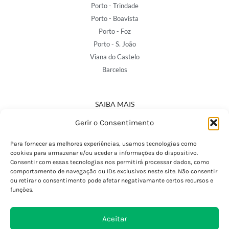
Porto - Trindade
Porto - Boavista
Porto - Foz
Porto - S. João
Viana do Castelo
Barcelos
SAIBA MAIS
Política de Privacidade
Gerir o Consentimento
Declaração de Acessibilidade
Termos e Condições
Para fornecer as melhores experiências, usamos tecnologias como
cookies para armazenar e/ou aceder a informações do dispositivo.
Perguntas Frequentes
Consentir com essas tecnologias nos permitirá processar dados, como
Custos de Envio
comportamento de navegação ou IDs exclusivos neste site. Não consentir
ou retirar o consentimento pode afetar negativamante certos recursos e
Encomendas Internacionais
funções.
Seguir Encomenda
Devoluções e Trocas
Aceitar