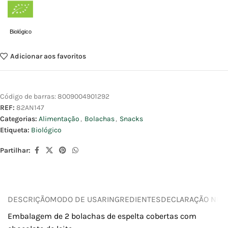
Biológico
Adicionar aos favoritos
Código de barras:
8009004901292
REF:
82AN147
Categorias:
Alimentação
,
Bolachas
,
Snacks
Etiqueta:
Biológico
Partilhar:
DESCRIÇÃO
MODO DE USAR
INGREDIENTES
DECLARAÇÃO NUTR
Embalagem de 2 bolachas de espelta cobertas com