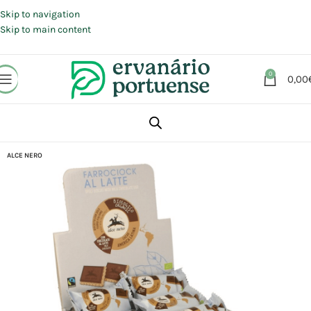
Portes grátis em compras a partir de 30 €, para envio expresso em
Portugal Continental.
Skip to navigation
Skip to main content
0
0,00
Início
Loja
Alimentação
Snacks
Bolachas
ALCE NERO