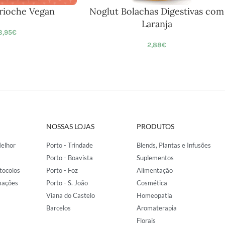
Brioche Vegan
Noglut Bolachas Digestivas com
Laranja
3,95
€
2,88
€
NOSSAS LOJAS
PRODUTOS
elhor
Porto - Trindade
Blends, Plantas e Infusões
Porto - Boavista
Suplementos
tocolos
Porto - Foz
Alimentação
mações
Porto - S. João
Cosmética
Viana do Castelo
Homeopatia
Barcelos
Aromaterapia
Florais