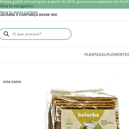
Portes grátis em compras a partir de 30 €, para envio expresso em Port
Skip to navigation
Skip to main content
UALIDADE E CONFIANÇA DESDE 1910
PLANTAS
SUPLEMENTO
VIDA SADIA