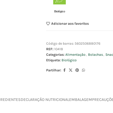
Biológico
Adicionar aos favoritos
Código de barras:
5602506880176
REF:
10418
Categorias:
Alimentação
,
Bolachas
,
Sna
Etiqueta:
Biológico
Partilhar:
GREDIENTES
DECLARAÇÃO NUTRICIONAL
EMBALAGEM
PRECAUÇÕ