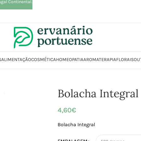
ugal Continental.
S
ALIMENTAÇÃO
COSMÉTICA
HOMEOPATIA
AROMATERAPIA
FLORAIS
OU
Início
Loja
Alimentação
Snacks
Bolachas
Bolacha Integral
Bolacha Integral
4,60
€
Bolacha Integral