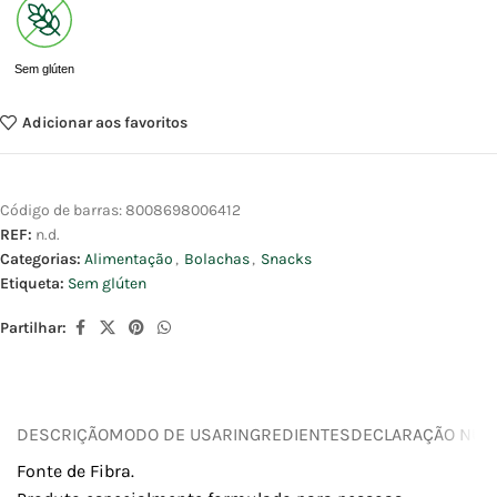
Sem glúten
Adicionar aos favoritos
Código de barras:
8008698006412
REF:
n.d.
Categorias:
Alimentação
,
Bolachas
,
Snacks
Etiqueta:
Sem glúten
Partilhar:
DESCRIÇÃO
MODO DE USAR
INGREDIENTES
DECLARAÇÃO NUTR
Fonte de Fibra.