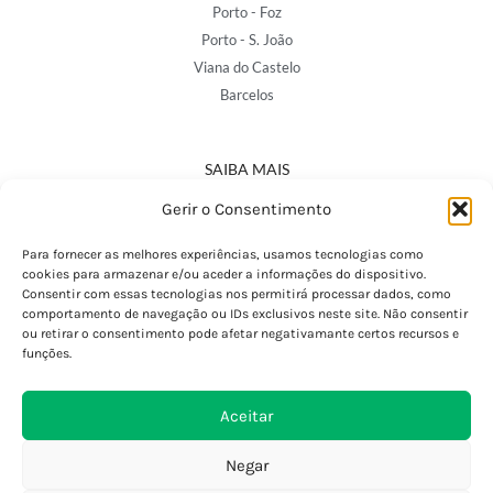
Porto - Foz
Porto - S. João
Viana do Castelo
Barcelos
SAIBA MAIS
Política de Privacidade
Gerir o Consentimento
Declaração de Acessibilidade
Termos e Condições
Para fornecer as melhores experiências, usamos tecnologias como
cookies para armazenar e/ou aceder a informações do dispositivo.
Perguntas Frequentes
Consentir com essas tecnologias nos permitirá processar dados, como
Custos de Envio
comportamento de navegação ou IDs exclusivos neste site. Não consentir
ou retirar o consentimento pode afetar negativamante certos recursos e
Encomendas Internacionais
funções.
Seguir Encomenda
Devoluções e Trocas
Aceitar
Negar