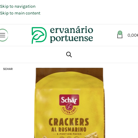
Portes grátis em compras a partir de 30 €, para envio expresso em
Portugal Continental.
Skip to navigation
Skip to main content
0
0,00
Início
Loja
Alimentação
Snacks
Bolachas
SCHAR