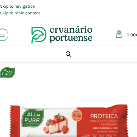
Portes grátis em compras a partir de 30 €, para envio expresso em
Portugal Continental.
Skip to navigation
Skip to main content
0
0,00
Início
Loja
Alimentação
Snacks
Barras