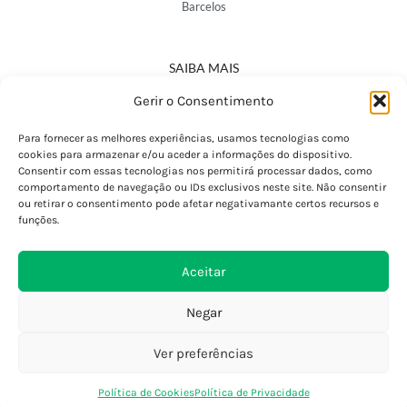
Barcelos
SAIBA MAIS
Política de Privacidade
Gerir o Consentimento
Declaração de Acessibilidade
Termos e Condições
Para fornecer as melhores experiências, usamos tecnologias como
cookies para armazenar e/ou aceder a informações do dispositivo.
Perguntas Frequentes
Consentir com essas tecnologias nos permitirá processar dados, como
Custos de Envio
comportamento de navegação ou IDs exclusivos neste site. Não consentir
ou retirar o consentimento pode afetar negativamante certos recursos e
Encomendas Internacionais
funções.
Seguir Encomenda
Devoluções e Trocas
Aceitar
Negar
Ver preferências
0
Política de Cookies
Política de Privacidade
Loja
Favoritos
Saco Compras
Conta