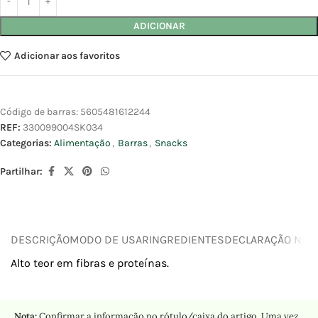
ADICIONAR
Adicionar aos favoritos
Código de barras:
5605481612244
REF:
330099004SK034
Categorias:
Alimentação
,
Barras
,
Snacks
Partilhar:
DESCRIÇÃO
MODO DE USAR
INGREDIENTES
DECLARAÇÃO NUTR
Alto teor em fibras e proteínas.
Nota:
Confirmar a informação no rótulo/caixa do artigo. Uma vez