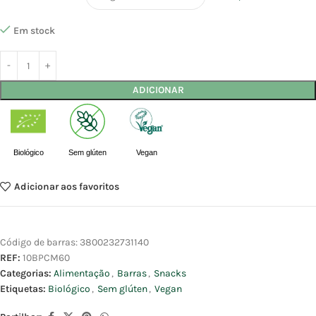
Em stock
ADICIONAR
Biológico
Sem glúten
Vegan
Adicionar aos favoritos
Código de barras:
3800232731140
REF:
10BPCM60
Categorias:
Alimentação
,
Barras
,
Snacks
Etiquetas:
Biológico
,
Sem glúten
,
Vegan