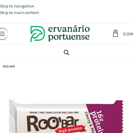
Portes grátis em compras a partir de 30 €, para envio expresso em
Portugal Continental.
Skip to navigation
Skip to main content
0
0,00
Início
Loja
Alimentação
Snacks
Barras
ROO BAR