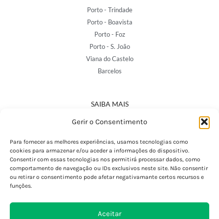
Porto - Trindade
Porto - Boavista
Porto - Foz
Porto - S. João
Viana do Castelo
Barcelos
SAIBA MAIS
Política de Privacidade
Gerir o Consentimento
Declaração de Acessibilidade
Termos e Condições
Para fornecer as melhores experiências, usamos tecnologias como
cookies para armazenar e/ou aceder a informações do dispositivo.
Perguntas Frequentes
Consentir com essas tecnologias nos permitirá processar dados, como
Custos de Envio
comportamento de navegação ou IDs exclusivos neste site. Não consentir
ou retirar o consentimento pode afetar negativamante certos recursos e
Encomendas Internacionais
funções.
Seguir Encomenda
Devoluções e Trocas
Aceitar