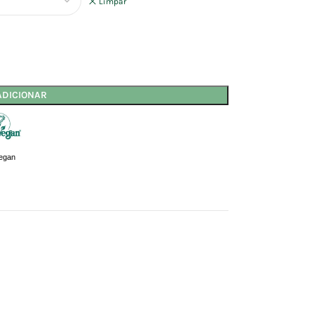
Limpar
ADICIONAR
egan