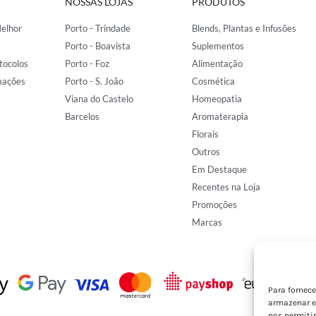
NOSSAS LOJAS
PRODUTOS
elhor
Porto - Trindade
Blends, Plantas e Infusões
Porto - Boavista
Suplementos
tocolos
Porto - Foz
Alimentação
mações
Porto - S. João
Cosmética
Viana do Castelo
Homeopatia
Barcelos
Aromaterapia
Florais
Outros
Em Destaque
Recentes na Loja
Promoções
Marcas
Para fornec
armazenar e
nos permiti