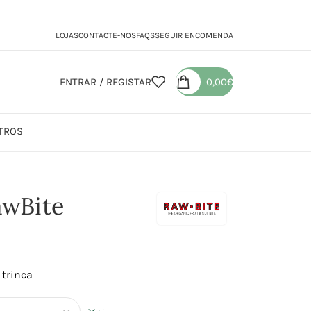
LOJAS
CONTACTE-NOS
FAQS
SEGUIR ENCOMENDA
ENTRAR / REGISTAR
0,00
€
TROS
awBite
 trinca