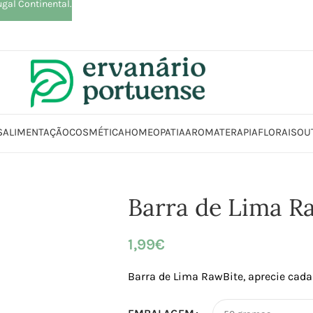
ugal Continental.
S
ALIMENTAÇÃO
COSMÉTICA
HOMEOPATIA
AROMATERAPIA
FLORAIS
OU
Início
Loja
Alimentação
Snacks
Barras
Barra de Lima RawBite
Barra de Lima R
1,99
€
Barra de Lima RawBite, aprecie cada