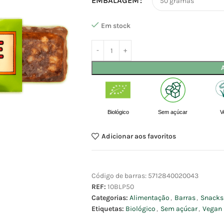
EMBALAGEM
Em stock
Biológico
Sem açúcar
V
Adicionar aos favoritos
Código de barras:
5712840020043
REF:
10BLP50
Categorias:
Alimentação
,
Barras
,
Snacks
Etiquetas:
Biológico
,
Sem açúcar
,
Vegan