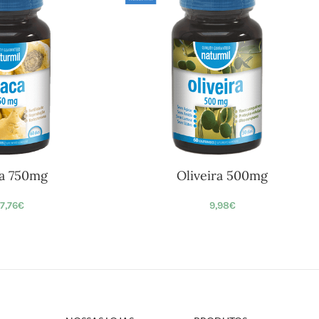
a 750mg
Oliveira 500mg
17,76
€
9,98
€