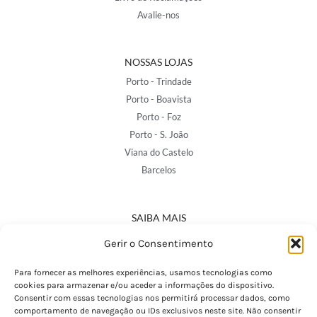
Avalie-nos
NOSSAS LOJAS
Porto - Trindade
Porto - Boavista
Porto - Foz
Porto - S. João
Viana do Castelo
Barcelos
SAIBA MAIS
Política de Privacidade
Gerir o Consentimento
Declaração de Acessibilidade
Termos e Condições
Para fornecer as melhores experiências, usamos tecnologias como
cookies para armazenar e/ou aceder a informações do dispositivo.
Perguntas Frequentes
Consentir com essas tecnologias nos permitirá processar dados, como
Custos de Envio
comportamento de navegação ou IDs exclusivos neste site. Não consentir