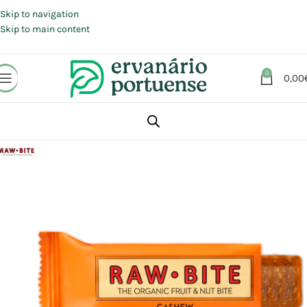
Portes grátis em compras a partir de 30 €, para envio expresso em
Portugal Continental.
Skip to navigation
Skip to main content
0
0,00
Início
Loja
Alimentação
Snacks
Barras