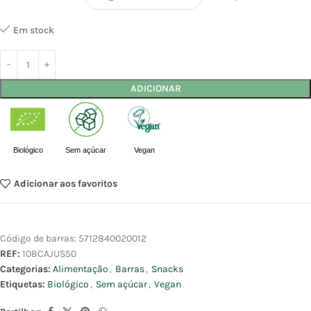
Em stock
ADICIONAR
Biológico
Sem açúcar
Vegan
Adicionar aos favoritos
Código de barras:
5712840020012
REF:
10BCAJUS50
Categorias:
Alimentação
,
Barras
,
Snacks
Etiquetas:
Biológico
,
Sem açúcar
,
Vegan