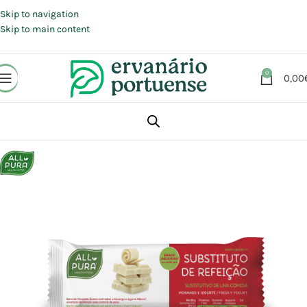
Portes grátis em compras a partir de 30 €, para envio expresso em
Portugal Continental.
Skip to navigation
Skip to main content
0
0,00
Início
Loja
Alimentação
Snacks
Barras