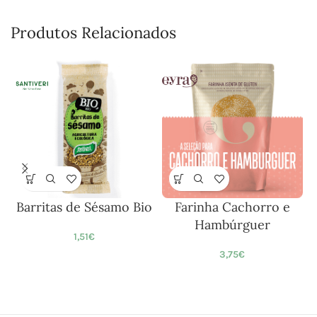
Produtos Relacionados
Barritas de Sésamo Bio
Farinha Cachorro e
F
Hambúrguer
1,51
€
3,75
€