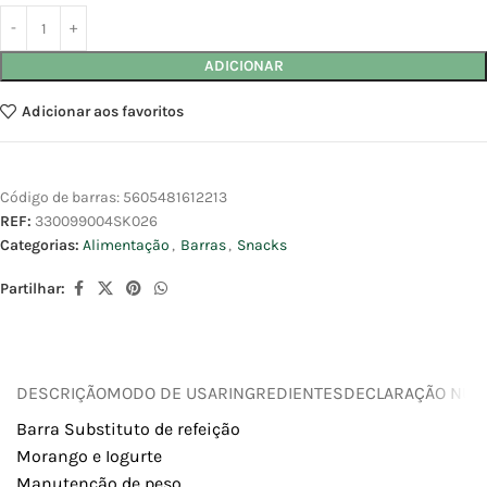
ADICIONAR
Adicionar aos favoritos
Código de barras:
5605481612213
REF:
330099004SK026
Categorias:
Alimentação
,
Barras
,
Snacks
Partilhar:
DESCRIÇÃO
MODO DE USAR
INGREDIENTES
DECLARAÇÃO NUTR
Barra Substituto de refeição
Morango e Iogurte
Manutenção de peso.