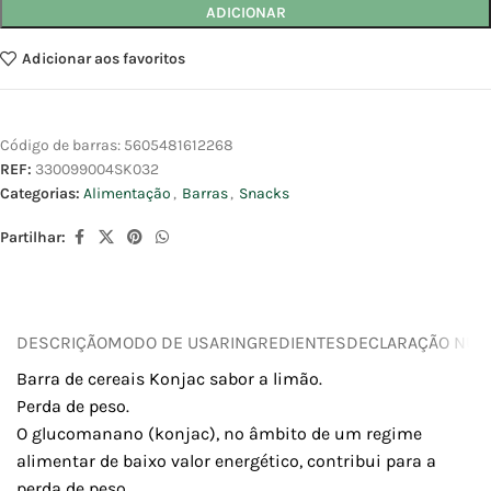
ADICIONAR
Adicionar aos favoritos
Código de barras:
5605481612268
REF:
330099004SK032
Categorias:
Alimentação
,
Barras
,
Snacks
Partilhar:
DESCRIÇÃO
MODO DE USAR
INGREDIENTES
DECLARAÇÃO NUTR
Barra de cereais Konjac sabor a limão.
Perda de peso.
O glucomanano (konjac), no âmbito de um regime
alimentar de baixo valor energético, contribui para a
perda de peso.