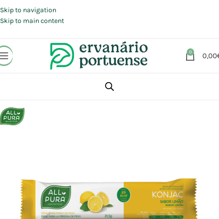
Portes grátis em compras a partir de 30 €, para envio expresso em
Portugal Continental.
Skip to navigation
Skip to main content
0
0,00
Início
Loja
Alimentação
Snacks
Barras