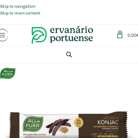
Portes grátis em compras a partir de 30 €, para envio expresso em
Portugal Continental.
Skip to navigation
Skip to main content
0
0,00
Início
Loja
Alimentação
Snacks
Barras