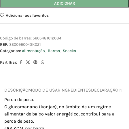
ADICIONAR
Adicionar aos favoritos
Código de barras:
5605481612084
REF:
330099004SK021
Categorias:
Alimentação
,
Barras
,
Snacks
Partilhar:
DESCRIÇÃO
MODO DE USAR
INGREDIENTES
DECLARAÇÃO NUTR
Perda de peso.
O glucomanano (konjac), no âmbito de um regime
alimentar de baixo valor energético, contribui para a
perda de peso.
<101 KCAL por barra.