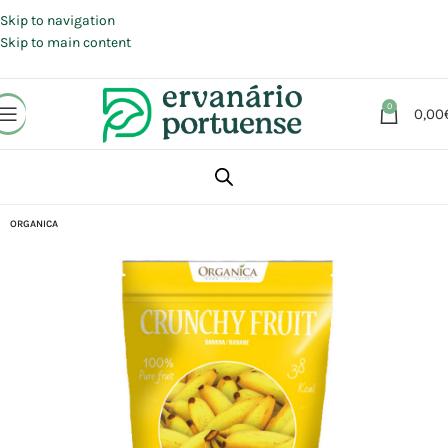
Portes grátis em compras a partir de 30 €, para envio expresso em
Portugal Continental.
Skip to navigation
Skip to main content
0
0,00
Início
Loja
Alimentação
ORGANICA