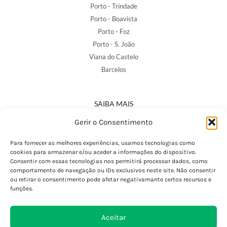
Porto - Trindade
Porto - Boavista
Porto - Foz
Porto - S. João
Viana do Castelo
Barcelos
SAIBA MAIS
Política de Privacidade
Gerir o Consentimento
Declaração de Acessibilidade
Termos e Condições
Para fornecer as melhores experiências, usamos tecnologias como
cookies para armazenar e/ou aceder a informações do dispositivo.
Perguntas Frequentes
Consentir com essas tecnologias nos permitirá processar dados, como
Custos de Envio
comportamento de navegação ou IDs exclusivos neste site. Não consentir
ou retirar o consentimento pode afetar negativamante certos recursos e
Encomendas Internacionais
funções.
Seguir Encomenda
Devoluções e Trocas
Aceitar