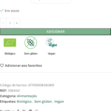
Em stock
ADICIONAR
Biológico
Sem glúten
Vegan
Adicionar aos favoritos
Código de barras:
3770000858389
REF:
10BAN2
Categoria:
Alimentação
Etiquetas:
Biológico
,
Sem glúten
,
Vegan