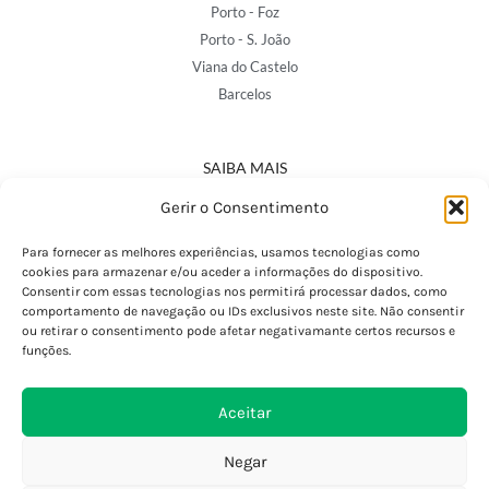
Porto - Foz
Porto - S. João
Viana do Castelo
Barcelos
SAIBA MAIS
Política de Privacidade
Gerir o Consentimento
Declaração de Acessibilidade
Termos e Condições
Para fornecer as melhores experiências, usamos tecnologias como
cookies para armazenar e/ou aceder a informações do dispositivo.
Perguntas Frequentes
Consentir com essas tecnologias nos permitirá processar dados, como
Custos de Envio
comportamento de navegação ou IDs exclusivos neste site. Não consentir
ou retirar o consentimento pode afetar negativamante certos recursos e
Encomendas Internacionais
funções.
Seguir Encomenda
Devoluções e Trocas
Aceitar
Negar