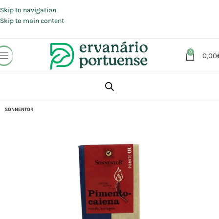
Portes grátis em compras a partir de 30 €, para envio expresso em
Portugal Continental.
Skip to navigation
Skip to main content
0
0,00
Início
Loja
Alimentação
Azeites | Óleos | Temperos
SONNENTOR