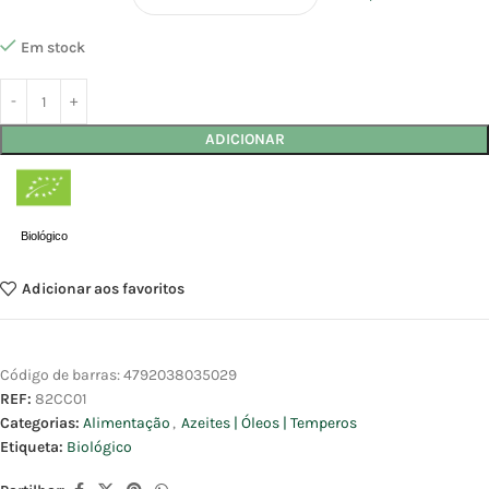
Em stock
ADICIONAR
Biológico
Adicionar aos favoritos
Código de barras:
4792038035029
REF:
82CC01
Categorias:
Alimentação
,
Azeites | Óleos | Temperos
Etiqueta:
Biológico