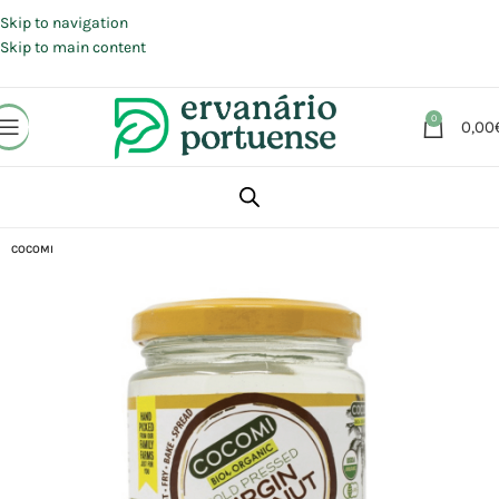
Portes grátis em compras a partir de 30 €, para envio expresso em
Portugal Continental.
Skip to navigation
Skip to main content
0
0,00
Início
Loja
Alimentação
Azeites | Óleos | Temperos
COCOMI