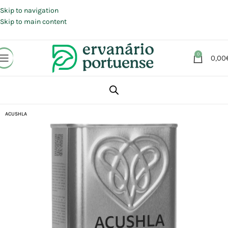
Portes grátis em compras a partir de 30 €, para envio expresso em
Portugal Continental.
Skip to navigation
Skip to main content
0
0,00
Início
Loja
Alimentação
Azeites | Óleos | Temperos
ACUSHLA