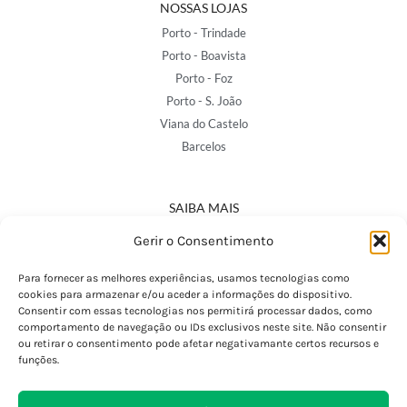
NOSSAS LOJAS
Porto - Trindade
Porto - Boavista
Porto - Foz
Porto - S. João
Viana do Castelo
Barcelos
SAIBA MAIS
Política de Privacidade
Gerir o Consentimento
Declaração de Acessibilidade
Termos e Condições
Para fornecer as melhores experiências, usamos tecnologias como
cookies para armazenar e/ou aceder a informações do dispositivo.
Perguntas Frequentes
Consentir com essas tecnologias nos permitirá processar dados, como
Custos de Envio
comportamento de navegação ou IDs exclusivos neste site. Não consentir
ou retirar o consentimento pode afetar negativamante certos recursos e
Encomendas Internacionais
funções.
Seguir Encomenda
Devoluções e Trocas