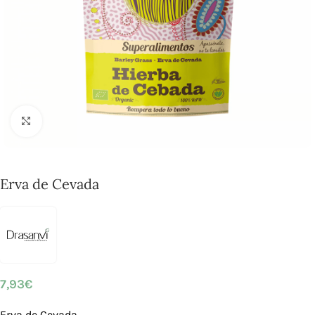
Click to enlarge
Erva de Cevada
7,93
€
Erva de Cevada