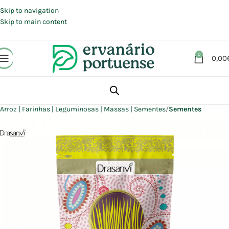
Portes grátis em compras a partir de 30 €, para envio expresso em
Portugal Continental.
Skip to navigation
Skip to main content
0
0,00
Início
Loja
Alimentação
Arroz | Farinhas | Leguminosas | Massas | Sementes
Sementes