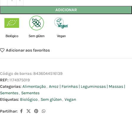
ADICIONAR
Biológico
Sem glúten
Vegan
Adicionar aos favoritos
Código de barras:
8436044516139
REF:
117497S019
Categorias:
Alimentação
,
Arroz | Farinhas | Leguminosas | Massas |
Sementes
,
Sementes
Etiquetas:
Biológico
,
Sem glúten
,
Vegan
Partilhar: