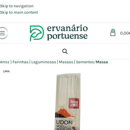
Portes grátis em compras a partir de 30 €, para envio expresso em
Portugal Continental.
Skip to navigation
Skip to main content
0
0,00
Início
Loja
Alimentação
Arroz | Farinhas | Leguminosas | Massas | Sementes
Massa
LIMA