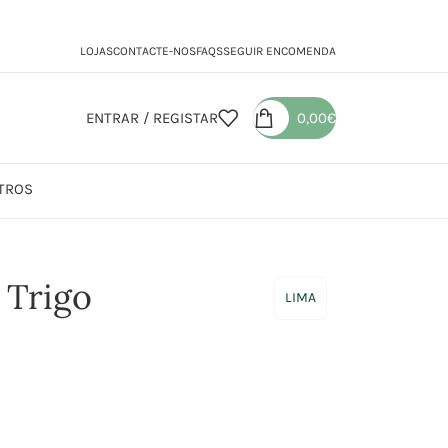
LOJAS
CONTACTE-NOS
FAQS
SEGUIR ENCOMENDA
ENTRAR / REGISTAR
0,00
€
TROS
ba 40% Trigo Serraceno
 Trigo
LIMA