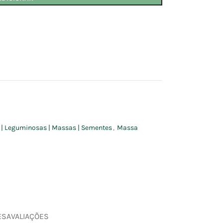
s | Leguminosas | Massas | Sementes
,
Massa
ES
AVALIAÇÕES