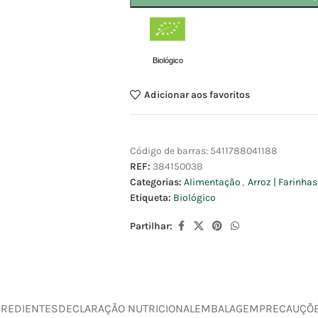
Biológico
Adicionar aos favoritos
Código de barras:
5411788041188
REF:
38415003B
Categorias:
Alimentação
,
Arroz | Farinha
Etiqueta:
Biológico
Partilhar:
GREDIENTES
DECLARAÇÃO NUTRICIONAL
EMBALAGEM
PRECAUÇÕ