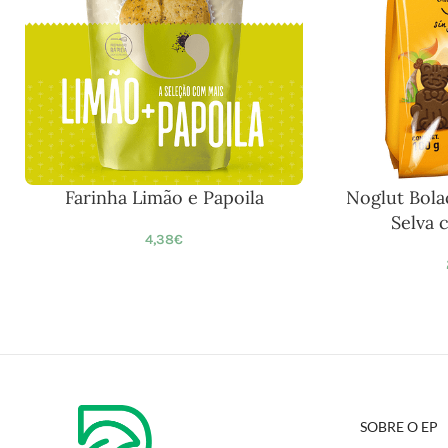
Farinha Limão e Papoila
Noglut Bola
Selva 
4,38
€
SOBRE O EP