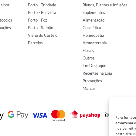
elhor
Porto - Trindade
Blends, Plantas e Infusões
Porto - Boavista
Suplementos
tocolos
Porto - Foz
Alimentação
mações
Porto - S. João
Cosmética
Viana do Castelo
Homeopatia
Barcelos
Aromaterapia
Florais
Outros
Em Destaque
Recentes na Loja
Promoções
Marcas
Para fornec
armazenar e
nos permiti
neste site. 