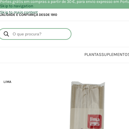
Portes grátis em compras a partir de 30 €, para envio expresso em Port
Skip to navigation
Skip to main content
UALIDADE E CONFIANÇA DESDE 1910
PLANTAS
SUPLEMENTO
Início
Loja
Alimentaçã
LIMA