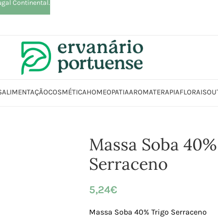
ugal Continental.
S
ALIMENTAÇÃO
COSMÉTICA
HOMEOPATIA
AROMATERAPIA
FLORAIS
OU
o
Arroz | Farinhas | Leguminosas | Massas | Sementes
Massa
Massa So
Massa Soba 40%
Serraceno
5,24
€
Massa Soba 40% Trigo Serraceno