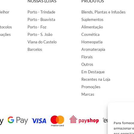
NOSSAS LOJAS
PRODUTOS
elhor
Porto - Trindade
Blends, Plantas e Infusões
Porto - Boavista
Suplementos
tocolos
Porto - Foz
Alimentação
mações
Porto - S. João
Cosmética
Viana do Castelo
Homeopatia
Barcelos
Aromaterapia
Florais
Outros
Em Destaque
Recentes na Loja
Promoções
Marcas
Para fornec
armazenar e
nos permiti