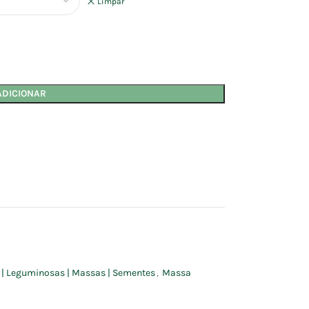
Limpar
ADICIONAR
s | Leguminosas | Massas | Sementes
,
Massa