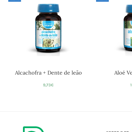
Alcachofra + Dente de leão
Aloé V
9,73
€