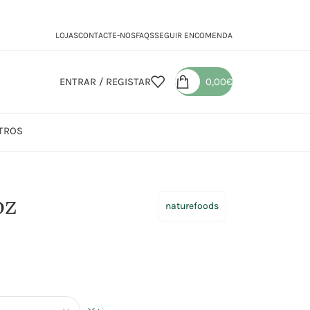
LOJAS
CONTACTE-NOS
FAQS
SEGUIR ENCOMENDA
ENTRAR / REGISTAR
0,00
€
TROS
assa Fusili Arroz
oz
naturefoods