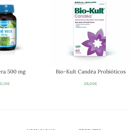
era 500 mg
Bio-Kult Candéa Probióticos
10,10
€
29,00
€