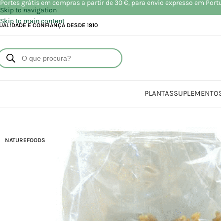
Portes grátis em compras a partir de 30 €, para envio expresso em Port
Skip to navigation
Skip to main content
UALIDADE E CONFIANÇA DESDE 1910
PLANTAS
SUPLEMENTO
Início
Loja
Ali
NATUREFOODS