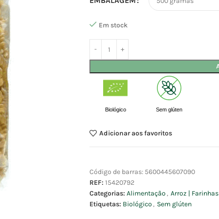
EMBALAGEM
Em stock
Biológico
Sem glúten
Adicionar aos favoritos
Código de barras:
5600445607090
REF:
15420792
Categorias:
Alimentação
,
Arroz | Farinha
Etiquetas:
Biológico
,
Sem glúten