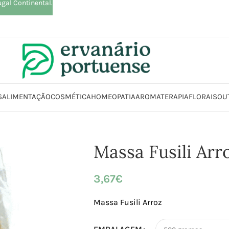
ugal Continental.
S
ALIMENTAÇÃO
COSMÉTICA
HOMEOPATIA
AROMATERAPIA
FLORAIS
OU
mentação
Arroz | Farinhas | Leguminosas | Massas | Sementes
Massa
M
Massa Fusili Arr
3,67
€
Massa Fusili Arroz