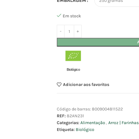
EMBALAGEM
Em stock
Biológico
Adicionar aos favoritos
Código de barras:
8009004811522
REF:
82AN231
Categorias:
Alimentação
,
Arroz | Farinha
Etiqueta:
Biológico