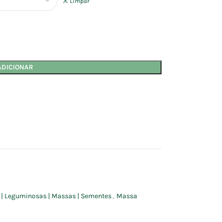
Limpar
ADICIONAR
s | Leguminosas | Massas | Sementes
,
Massa