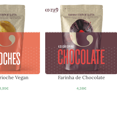
Brioche Vegan
Farinha de Chocolate
3,95
€
4,38
€