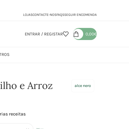
LOJAS
CONTACTE-NOS
FAQS
SEGUIR ENCOMENDA
ENTRAR / REGISTAR
0,00
€
TROS
uete de Milho e Arroz
ilho e Arroz
alce nero
rias receitas