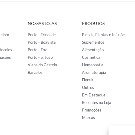
NOSSAS LOJAS
PRODUTOS
elhor
Porto - Trindade
Blends, Plantas e Infusões
Porto - Boavista
Suplementos
tocolos
Porto - Foz
Alimentação
mações
Porto - S. João
Cosmética
Viana do Castelo
Homeopatia
Barcelos
Aromaterapia
Florais
Outros
Em Destaque
Recentes na Loja
Promoções
Marcas