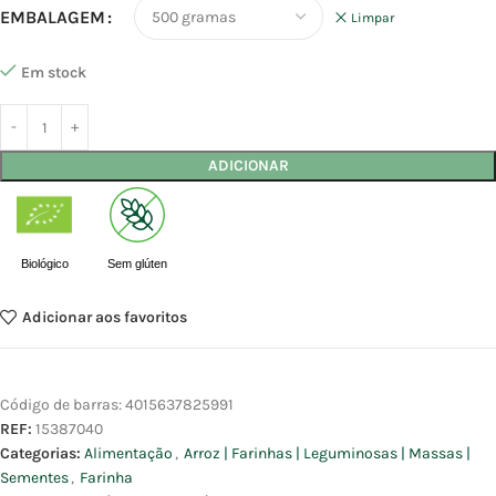
EMBALAGEM
Limpar
Em stock
ADICIONAR
Biológico
Sem glúten
Adicionar aos favoritos
Código de barras:
4015637825991
REF:
15387040
Categorias:
Alimentação
,
Arroz | Farinhas | Leguminosas | Massas |
Sementes
,
Farinha