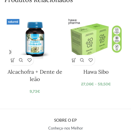
Alcachofra + Dente de
Hawa Sibo
leão
27,06
€
–
59,50
€
9,73
€
SOBRE O EP
Conheça-nos Melhor