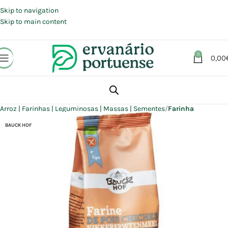
Portes grátis em compras a partir de 30 €, para envio expresso em
Portugal Continental.
Skip to navigation
Skip to main content
0
0,00
Início
Loja
Alimentação
Arroz | Farinhas | Leguminosas | Massas | Sementes
Farinha
BAUCK HOF