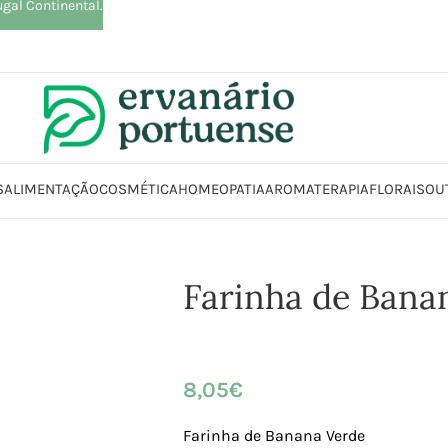
ugal Continental.
S
ALIMENTAÇÃO
COSMÉTICA
HOMEOPATIA
AROMATERAPIA
FLORAIS
OU
ação
Arroz | Farinhas | Leguminosas | Massas | Sementes
Farinha
Fari
Farinha de Bana
8,05
€
Farinha de Banana Verde