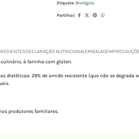
Etiqueta:
Biológico
Partilhar:
GREDIENTES
DECLARAÇÃO NUTRICIONAL
EMBALAGEM
PRECAUÇÕ
culinário, à farinha com glúten.
s dietéticas: 29% de amido resistente (que não se degrada em
veis.
nos produtores familiares.