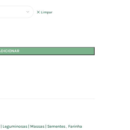
Limpar
ADICIONAR
s | Leguminosas | Massas | Sementes
,
Farinha