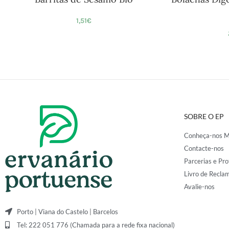
1,51
€
SOBRE O EP
Conheça-nos M
Contacte-nos
Parcerias e Pro
Livro de Recla
Avalie-nos
Porto | Viana do Castelo | Barcelos
Tel: 222 051 776 (Chamada para a rede fixa nacional)