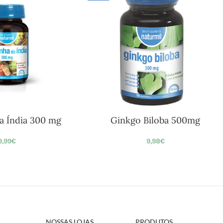
a Índia 300 mg
Ginkgo Biloba 500mg
9,99
€
9,98
€
NOSSAS LOJAS
PRODUTOS