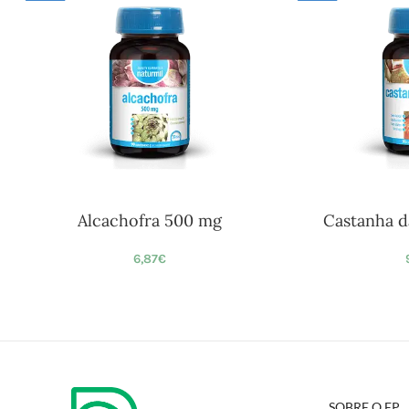
Alcachofra 500 mg
Castanha d
6,87
€
SOBRE O EP