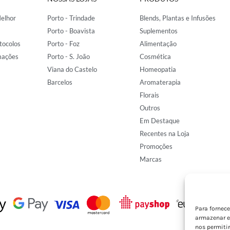
elhor
Porto - Trindade
Blends, Plantas e Infusões
Porto - Boavista
Suplementos
tocolos
Porto - Foz
Alimentação
mações
Porto - S. João
Cosmética
Viana do Castelo
Homeopatia
Barcelos
Aromaterapia
Florais
Outros
Em Destaque
Recentes na Loja
Promoções
Marcas
Para fornec
armazenar e
nos permiti