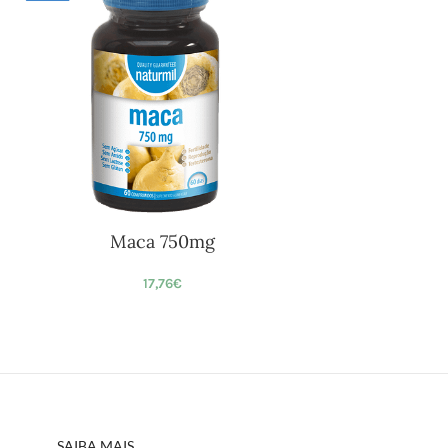
Maca 750mg
17,76
€
SAIBA MAIS