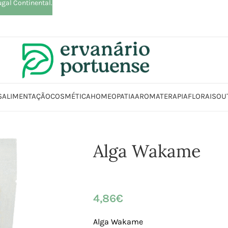
ugal Continental.
S
ALIMENTAÇÃO
COSMÉTICA
HOMEOPATIA
AROMATERAPIA
FLORAIS
OU
Início
Loja
Alimentação
Algas
Alga Wakame
Alga Wakame
4,86
€
Alga Wakame