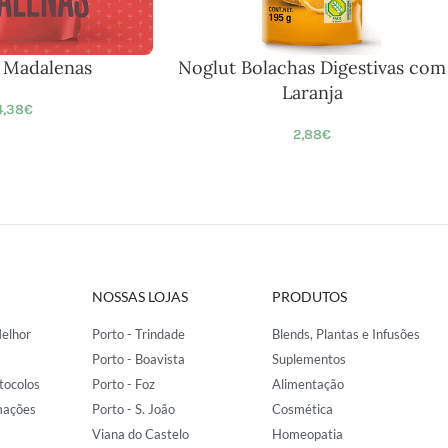
a Madalenas
Noglut Bolachas Digestivas com
Laranja
4,38
€
2,88
€
NOSSAS LOJAS
PRODUTOS
elhor
Porto - Trindade
Blends, Plantas e Infusões
Porto - Boavista
Suplementos
tocolos
Porto - Foz
Alimentação
mações
Porto - S. João
Cosmética
Viana do Castelo
Homeopatia