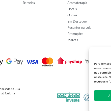
Barcelos
Aromaterapia
Florais
Outros
Em Destaque
Recentes na Loja
Promoções
Marcas
Para fornec
armazenar e
nos permiti
neste site. 
recursos e f
om sede na Rua
atrícula na
A