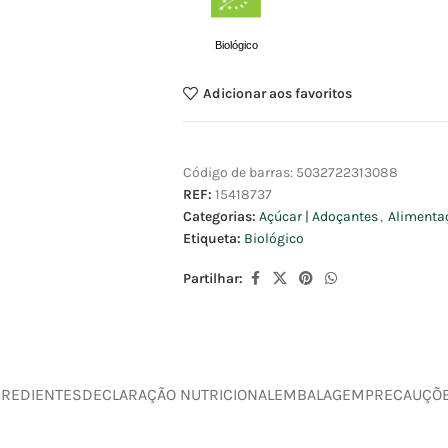
Biológico
Adicionar aos favoritos
Código de barras:
5032722313088
REF:
15418737
Categorias:
Açúcar | Adoçantes
,
Alimenta
Etiqueta:
Biológico
Partilhar:
GREDIENTES
DECLARAÇÃO NUTRICIONAL
EMBALAGEM
PRECAUÇÕ