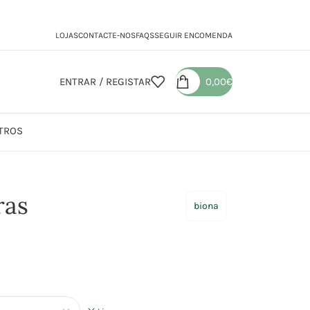
LOJAS
CONTACTE-NOS
FAQS
SEGUIR ENCOMENDA
ENTRAR / REGISTAR
0,00
€
TROS
ras
biona