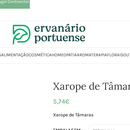
ugal Continental.
S
ALIMENTAÇÃO
COSMÉTICA
HOMEOPATIA
AROMATERAPIA
FLORAIS
OU
Início
Loja
Alimentação
Açúcar | Adoçantes
Xarope de Tâmaras
Xarope de Tâma
5,74
€
Xarope de Tâmaras