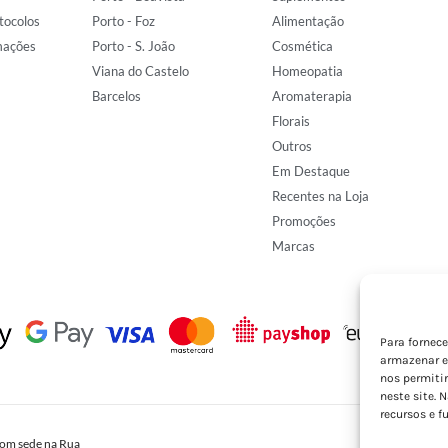
tocolos
Porto - Foz
Alimentação
mações
Porto - S. João
Cosmética
Viana do Castelo
Homeopatia
Barcelos
Aromaterapia
Florais
Outros
Em Destaque
Recentes na Loja
Promoções
Marcas
Para fornec
armazenar e
nos permiti
neste site. 
recursos e f
om sede na Rua