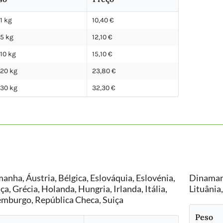
 1 kg
10,40 €
 5 kg
12,10 €
 10 kg
15,10 €
 20 kg
23,80 €
 30 kg
32,30 €
anha, Áustria, Bélgica, Eslováquia, Eslovénia,
Dinamarc
ça, Grécia, Holanda, Hungria, Irlanda, Itália,
Lituânia
mburgo, República Checa, Suiça
Peso