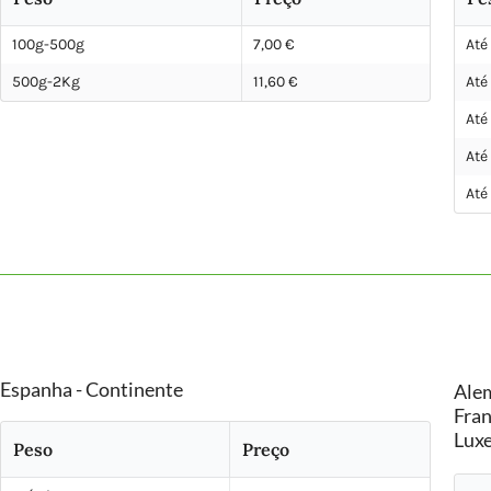
100g-500g
7,00 €
Até
500g-2Kg
11,60 €
Até
Até
Até
Até
PORTES GRÁTIS
Espanha - Continente
Alem
Portugal - Ilhas
Fran
A PARTIR DE
Luxe
Peso
Preço
200€