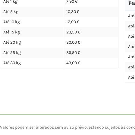
Até 1 kg
7,90 €
Pe
Até 5 kg
10,30 €
Até
Até 10 kg
12,90 €
Até
Até 15 kg
23,50 €
Até
Até 20 kg
30,00 €
Até
Até 25 kg
36,50 €
Até
Até 30 kg
43,00 €
Até
Até
Valores podem ser alterados sem aviso prévio, estando sujeitos às con