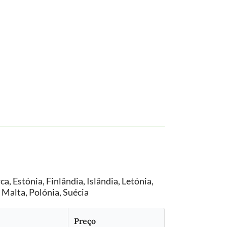
a, Estónia, Finlândia, Islândia, Letónia,
, Malta, Polónia, Suécia
Preço