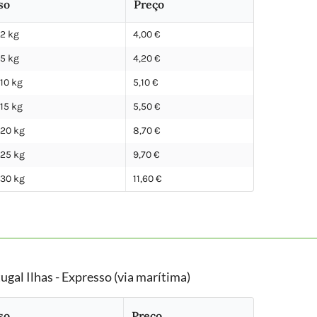
so
Preço
 2 kg
4,00 €
 5 kg
4,20 €
 10 kg
5,10 €
 15 kg
5,50 €
 20 kg
8,70 €
 25 kg
9,70 €
 30 kg
11,60 €
ugal Ilhas - Expresso (via marítima)
so
Preço