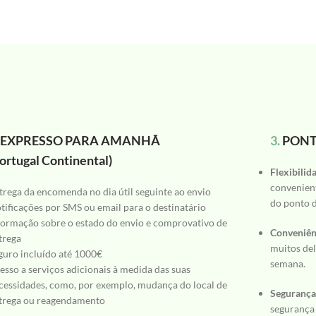
EXPRESSO PARA AMANHÃ
3.
PONT
ortugal Continental)
Flexibilid
convenient
trega da encomenda no dia útil seguinte ao envio
do ponto d
tificações por SMS ou email para o destinatário
formação sobre o estado do envio e comprovativo de
Conveniên
trega
muitos del
guro incluído até 1000€
semana.
esso a serviços adicionais à medida das suas
cessidades, como, por exemplo, mudança do local de
Seguranç
trega ou reagendamento
segurança