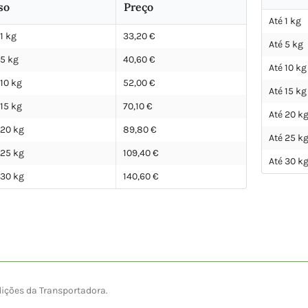
so
Preço
Até 1 kg
 1 kg
33,20 €
Até 5 kg
 5 kg
40,60 €
Até 10 kg
 10 kg
52,00 €
Até 15 kg
 15 kg
70,10 €
Até 20 k
 20 kg
89,80 €
Até 25 k
 25 kg
109,40 €
Até 30 k
 30 kg
140,60 €
dições da Transportadora.