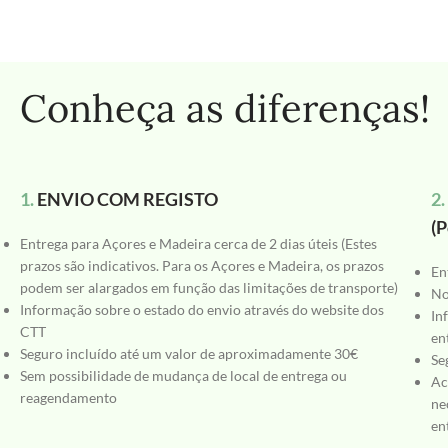
Conheça as diferenças!
1.
ENVIO COM REGISTO
2.
(P
Entrega para Açores e Madeira cerca de 2 dias úteis (Estes
prazos são indicativos. Para os Açores e Madeira, os prazos
En
podem ser alargados em função das limitações de transporte)
No
Informação sobre o estado do envio através do website dos
In
CTT
en
Seguro incluído até um valor de aproximadamente 30€
Se
Sem possibilidade de mudança de local de entrega ou
Ac
reagendamento
ne
en