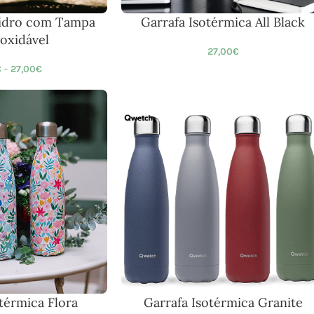
Vidro com Tampa
Garrafa Isotérmica All Black
oxidável
27,00
€
€
–
27,00
€
térmica Flora
Garrafa Isotérmica Granite