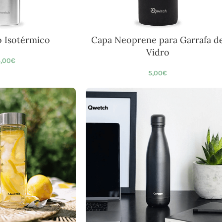
o Isotérmico
Capa Neoprene para Garrafa d
Vidro
,00
€
5,00
€