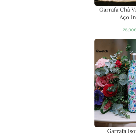
Garrafa Chá 
Aço In
25,00
Garrafa Iso