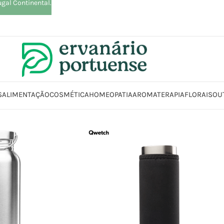
ugal Continental.
S
ALIMENTAÇÃO
COSMÉTICA
HOMEOPATIA
AROMATERAPIA
FLORAIS
OU