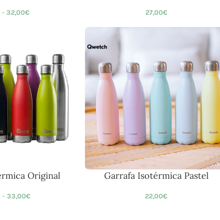
–
32,00
€
27,00
€
érmica Original
Garrafa Isotérmica Pastel
€
–
33,00
€
22,00
€