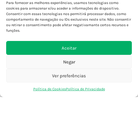
Para fornecer as melhores experiências, usamos tecnologias como
Porto - Boavista
cookies para armazenar e/ou aceder a informações do dispositivo.
Porto - Foz
Consentir com essas tecnologias nos permitirá processar dados, como
Porto - S. João
comportamento de navegação ou IDs exclusivos neste site. Não consentir
ou retirar o consentimento pode afetar negativamante certos recursos e
Viana do Castelo
funções.
Barcelos
Aceitar
SAIBA MAIS
Negar
Política de Privacidade
Declaração de Acessibilidade
Ver preferências
Termos e Condições
0
Perguntas Frequentes
Política de Cookies
Política de Privacidade
Loja
Favoritos
Saco Compras
Conta
Custos de Envio
Encomendas Internacionais
Seguir Encomenda
Devoluções e Trocas