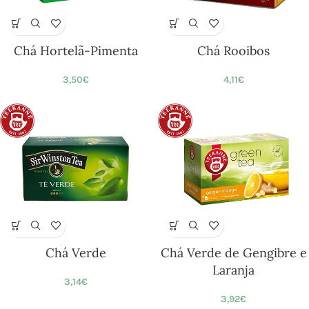
Chá Hortelã-Pimenta
Chá Rooibos
3,50
€
4,11
€
Chá Verde
Chá Verde de Gengibre e
Laranja
3,14
€
3,92
€