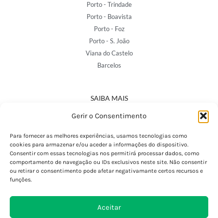
Porto - Trindade
Porto - Boavista
Porto - Foz
Porto - S. João
Viana do Castelo
Barcelos
SAIBA MAIS
Política de Privacidade
Gerir o Consentimento
Declaração de Acessibilidade
Termos e Condições
Para fornecer as melhores experiências, usamos tecnologias como
cookies para armazenar e/ou aceder a informações do dispositivo.
Perguntas Frequentes
Consentir com essas tecnologias nos permitirá processar dados, como
Custos de Envio
comportamento de navegação ou IDs exclusivos neste site. Não consentir
ou retirar o consentimento pode afetar negativamante certos recursos e
Encomendas Internacionais
funções.
Seguir Encomenda
Devoluções e Trocas
Aceitar